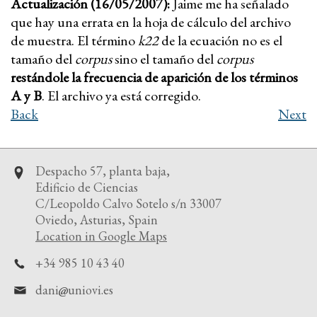
Actualización (16/05/2007):
Jaime me ha señalado
que hay una errata en la hoja de cálculo del archivo
de muestra. El término
k22
de la ecuación no es el
tamaño del
corpus
sino el tamaño del
corpus
restándole la frecuencia de aparición de los términos
A y B
. El archivo ya está corregido.
Back
Next
Despacho 57, planta baja,
Edificio de Ciencias
C/Leopoldo Calvo Sotelo s/n 33007
Oviedo, Asturias, Spain
Location in Google Maps
+34 985 10 43 40
dani
uniovi.es