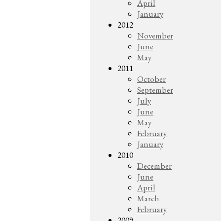
April
January
2012
November
June
May
2011
October
September
July
June
May
February
January
2010
December
June
April
March
February
2009