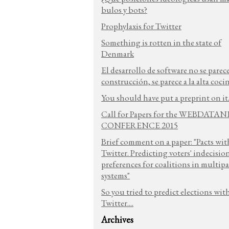
bulos y bots?
Prophylaxis for Twitter
Something is rotten in the state of
Denmark
El desarrollo de software no se parece
construcción, se parece a la alta coci
You should have put a preprint on it.
Call for Papers for the WEBDATA
CONFERENCE 2015
Brief comment on a paper: "Pacts wit
Twitter. Predicting voters' indecisio
preferences for coalitions in multipa
systems"
So you tried to predict elections wit
Twitter....
Archives