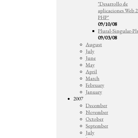
"Desarrollo de
aplicaciones Web 2
PHP"
09/10/08
Plural-Singular-Pl
09/03/08
August
July
June
May
April
March
February
January
2007
December
November
October
September
July