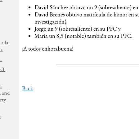
David Sánchez obtuvo un 9 (sobresaliente) en
David Brenes obtuvo matrícula de honor en su
investigación).
Jorge un 9 (sobresaliente) en su PFC y
María un 8,5 (notable) también en su PFC.
 a la
¡A todos enhorabuena!
na
..
NET
h
Back
n and
rty
h