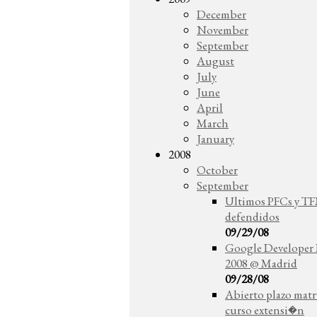
December
November
September
August
July
June
April
March
January
2008
October
September
Ultimos PFCs y T
defendidos
09/29/08
Google Developer
2008 @ Madrid
09/28/08
Abierto plazo mat
curso extensi�n