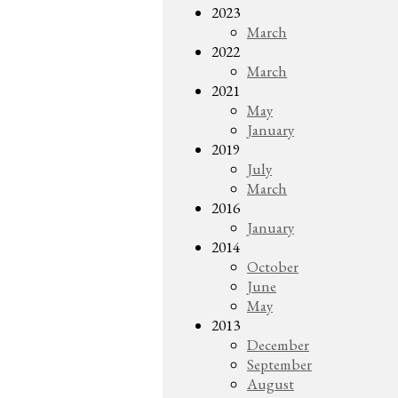
2023
March
2022
March
2021
May
January
2019
July
March
2016
January
2014
October
June
May
2013
December
September
August