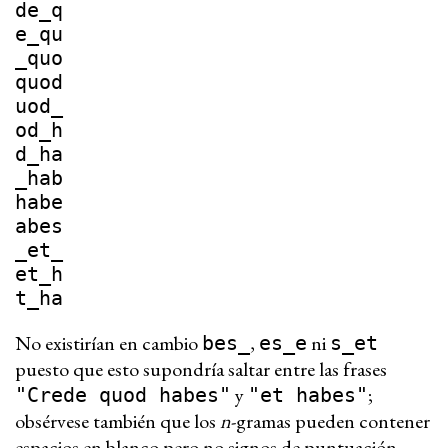
de_q
e_qu
_quo
quod
uod_
od_h
d_ha
_hab
habe
abes
_et_
et_h
t_ha
No existirían en cambio
,
ni
bes_
es_e
s_et
puesto que esto supondría saltar entre las frases
y
;
"Crede quod habes"
"et habes"
obsérvese también que los
n
-gramas pueden contener
espacios en blanco pero no signos de puntuación.