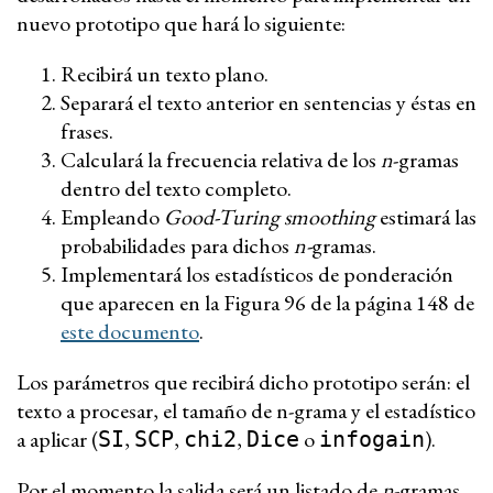
nuevo prototipo que hará lo siguiente:
Recibirá un texto plano.
Separará el texto anterior en sentencias y éstas en
frases.
Calculará la frecuencia relativa de los
n
-gramas
dentro del texto completo.
Empleando
Good-Turing smoothing
estimará las
probabilidades para dichos
n-
gramas.
Implementará los estadísticos de ponderación
que aparecen en la Figura 96 de la página 148 de
este documento
.
Los parámetros que recibirá dicho prototipo serán: el
texto a procesar, el tamaño de n-grama y el estadístico
a aplicar (
,
,
,
o
).
SI
SCP
chi2
Dice
infogain
Por el momento la salida será un listado de
n
-gramas