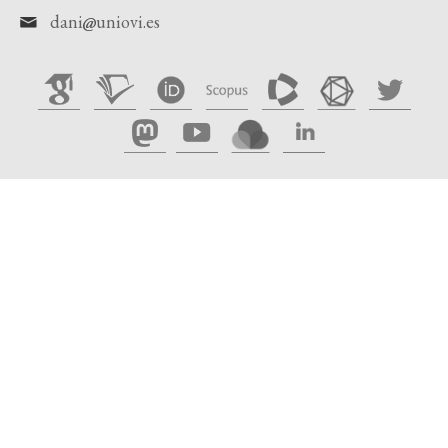
dani
uniovi.es