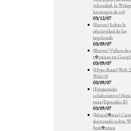
velocidad, la Wikip
los juegos de rol
03/12/07
(Breves) Sobre la
efectividad de las
tagclouds
03/09/07
(Breves) Videos de 
t�cnicas en Googl
03/09/07
(Hype-Buzz) Web 2.
WebOS
03/09/07
(Etiquetado
colaborativo) Hoja
ruta (Episodio II)
03/09/07
(Miscel�nea) Curs
doctorado sobre 
Sem�ntica