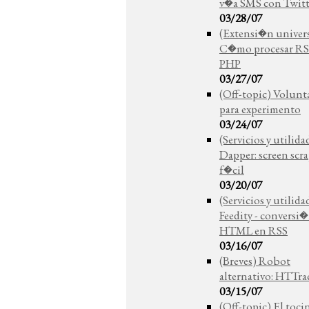
v�a SMS con Twitt
03/28/07
(Extensi�n univers
C�mo procesar RS
PHP
03/27/07
(Off-topic) Volunt
para experimento
03/24/07
(Servicios y utilida
Dapper: screen scr
f�cil
03/20/07
(Servicios y utilida
Feedity - conversi
HTML en RSS
03/16/07
(Breves) Robot
alternativo: HTTra
03/15/07
(Off-topic) El tocin