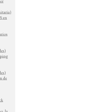
er
itaria)
S en
arios
des)
aping
des)
�n de
ck
o, la