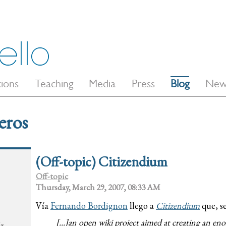
tions
Teaching
Media
Press
Blog
New
eros
(Off-topic) Citizendium
Off-topic
Thursday, March 29, 2007, 08:33 AM
Vía
Fernando Bordignon
llego a
Citizendium
que, se
[...]an open wiki project aimed at creating an en
ás