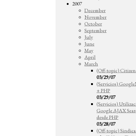
2007
December
November
October
September
July
June
May
April
March
(Off-topic) Citize
03/29/07
(Servicios) Googl
+ PHP
03/29/07
(Servicios) Utiliza
Google AJAX Sear
desde PHP
03/28/07
(Off-topic) Sindic