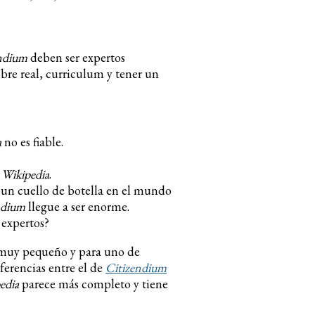
ndium
deben ser expertos
bre real, curriculum y tener un
a
no es fiable.
a
Wikipedia
.
s un cuello de botella en el mundo
ndium
llegue a ser enorme.
 expertos?
s muy pequeño y para uno de
ferencias entre el de
Citizendium
edia
parece más completo y tiene