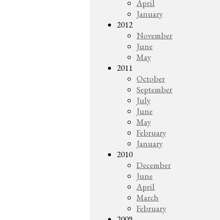
April
January
2012
November
June
May
2011
October
September
July
June
May
February
January
2010
December
June
April
March
February
2009