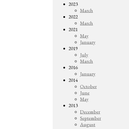
2023
March
2022
March
2021
May
January
2019
July
March
2016
January
2014
October
June
May
2013
December
September
August