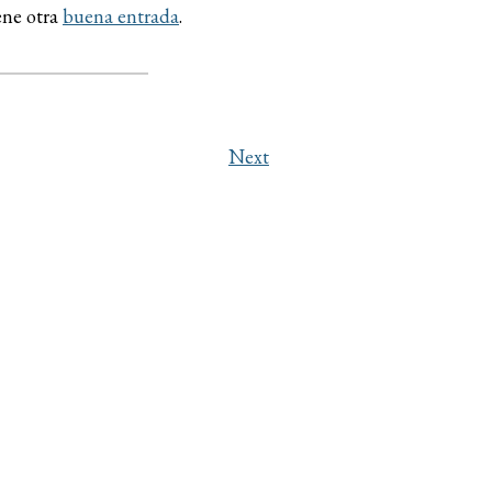
ene otra
buena entrada
.
Next