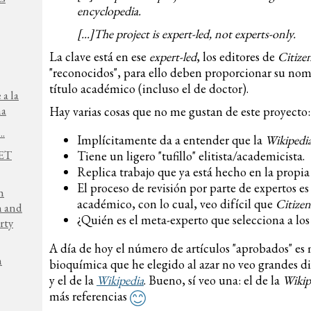
encyclopedia.
[...]The project is expert-led, not experts-only.
La clave está en ese
expert-led
, los editores de
Citize
"reconocidos", para ello deben proporcionar su nom
título académico (incluso el de doctor).
 a la
na
Hay varias cosas que no me gustan de este proyecto:
..
Implícitamente da a entender que la
Wikipedi
NET
Tiene un ligero "tufillo" elitista/academicista.
Replica trabajo que ya está hecho en la propi
El proceso de revisión por parte de expertos e
h
académico, con lo cual, veo difícil que
Citize
n and
¿Quién es el meta-experto que selecciona a los
rty
A día de hoy el número de artículos "aprobados" e
h
bioquímica que he elegido al azar no veo grandes di
y el de la
Wikipedia
. Bueno, sí veo una: el de la
Wikip
más referencias