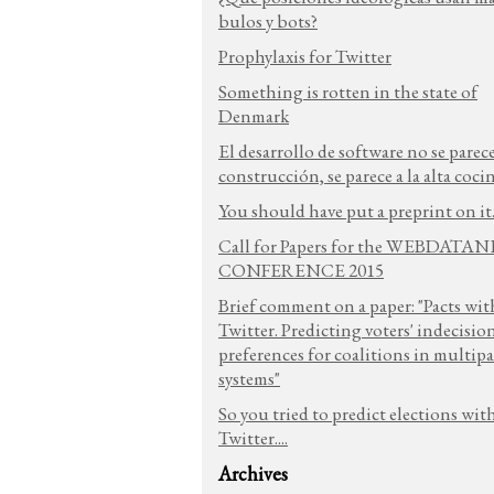
bulos y bots?
Prophylaxis for Twitter
Something is rotten in the state of
Denmark
El desarrollo de software no se parece
construcción, se parece a la alta coci
You should have put a preprint on it.
Call for Papers for the WEBDATA
CONFERENCE 2015
Brief comment on a paper: "Pacts wit
Twitter. Predicting voters' indecisio
preferences for coalitions in multipa
systems"
So you tried to predict elections wit
Twitter....
Archives