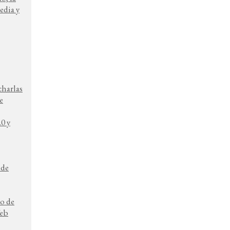
edia y
charlas
e
0 y
 de
o de
Web