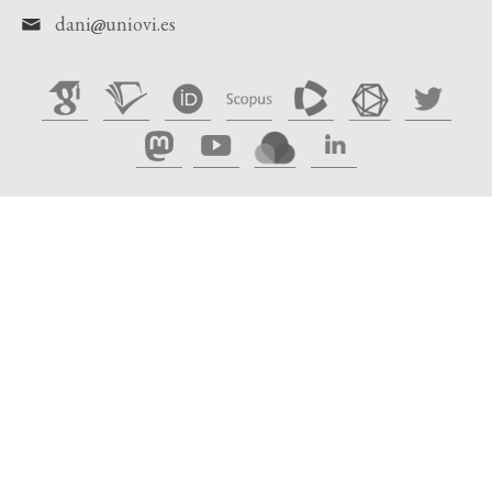
dani
uniovi.es