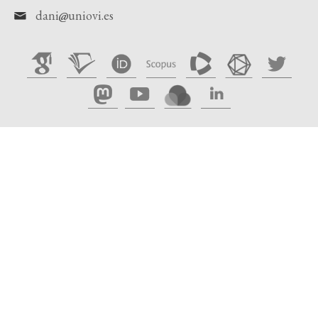
dani
uniovi.es