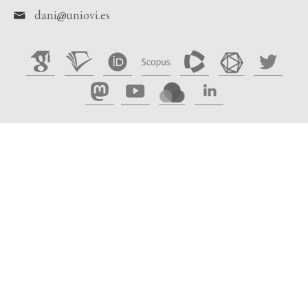
dani
uniovi.es