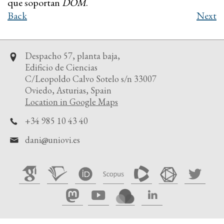
que soportan
DOM
.
Back
Next
Despacho 57, planta baja,
Edificio de Ciencias
C/Leopoldo Calvo Sotelo s/n 33007
Oviedo, Asturias, Spain
Location in Google Maps
+34 985 10 43 40
dani
uniovi.es