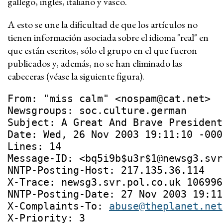
gallego, inglés, italiano y vasco.
A esto se une la dificultad de que los artículos no
tienen información asociada sobre el idioma "real" en
que están escritos, sólo el grupo en el que fueron
publicados y, además, no se han eliminado las
cabeceras (véase la siguiente figura).
From: "miss calm" <
nospam@cat.net
>
Newsgroups: soc.culture.german
Subject: A Great And Brave President
Date: Wed, 26 Nov 2003 19:11:10 -000
Lines: 14
Message-ID: <
bq5i9b$u3r$1@newsg3.svr
NNTP-Posting-Host: 217.135.36.114
X-Trace: newsg3.svr.pol.co.uk 106996
NNTP-Posting-Date: 27 Nov 2003 19:11
X-Complaints-To: 
abuse@theplanet.net
X-Priority: 3