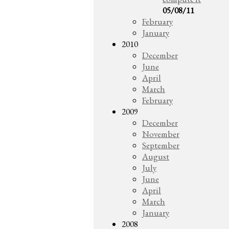
05/08/11
February
January
2010
December
June
April
March
February
2009
December
November
September
August
July
June
April
March
January
2008