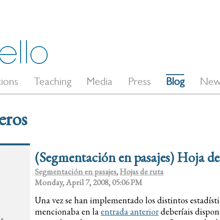
tions
Teaching
Media
Press
Blog
New
eros
(Segmentación en pasajes) Hoja de
Segmentación en pasajes
,
Hojas de ruta
Monday, April 7, 2008, 05:06 PM
Una vez se han implementado los distintos estadíst
mencionaba en la
entrada anterior
deberíais dispon
ás