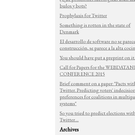
bulos y bots?
Prophylaxis for Twitter
Something is rotten in the state of
Denmark
El desarrollo de software no se parece
construcción, se parece a la alta coci
You should have put a preprint on it.
Call for Papers for the WEBDATA
CONFERENCE 2015
Brief comment on a paper: "Pacts wit
Twitter. Predicting voters' indecisio
preferences for coalitions in multipa
systems"
So you tried to predict elections wit
Twitter....
Archives