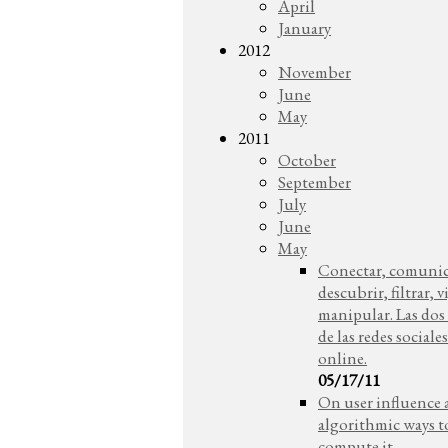
April
January
2012
November
June
May
2011
October
September
July
June
May
Conectar, comunic
descubrir, filtrar, v
manipular. Las dos 
de las redes sociales
online.
05/17/11
On user influence
algorithmic ways t
compute it