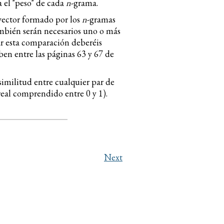
a el "peso" de cada
n
-grama.
vector formado por los
n
-gramas
ambién serán necesarios uno o más
ar esta comparación deberéis
en entre las páginas 63 y 67 de
a similitud entre cualquier par de
real comprendido entre 0 y 1).
Next