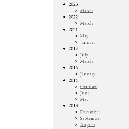
2023
March
2022
March
2021
May
January
2019
July
March
2016
January
2014
October
June
May
2013
December
September
August