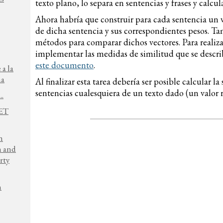
texto plano, lo separa en sentencias y frases y calcul
Ahora habría que construir para cada sentencia un 
de dicha sentencia y sus correspondientes pesos. T
métodos para comparar dichos vectores. Para realiz
implementar las medidas de similitud que se describ
este documento
.
 a la
na
Al finalizar esta tarea debería ser posible calcular l
sentencias cualesquiera de un texto dado (un valor 
..
NET
h
n and
rty
h