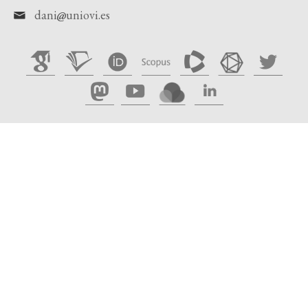
dani
uniovi.es