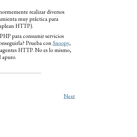
normemente realizar diversos
ramienta muy práctica para
emplean HTTP).
r PHP para consumir servicios
conseguirla? Prueba con
Snoopy
,
 agentes HTTP. No es lo mismo,
l apuro.
Next