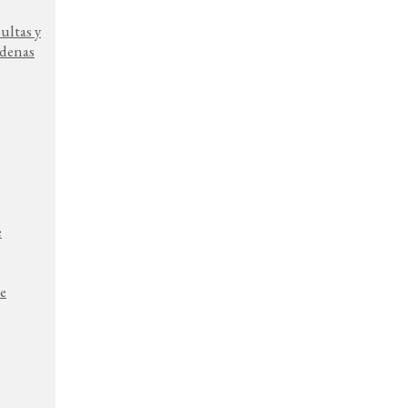
ultas y
denas
e
e