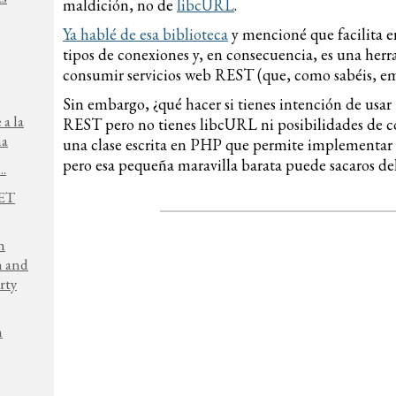
maldición, no de
libcURL
.
Ya hablé de esa biblioteca
y mencioné que facilita e
tipos de conexiones y, en consecuencia, es una her
consumir servicios web REST (que, como sabéis, 
Sin embargo, ¿qué hacer si tienes intención de usa
 a la
REST pero no tienes libcURL ni posibilidades de 
na
una clase escrita en PHP que permite implementar
pero esa pequeña maravilla barata puede sacaros de
..
NET
h
n and
rty
h