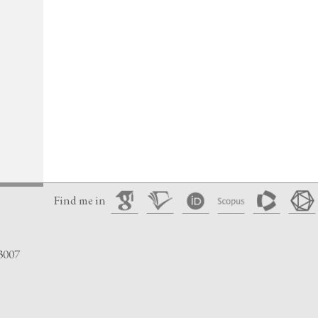
Find me in
3007