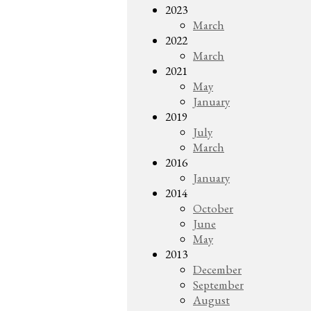
2023
March
2022
March
2021
May
January
2019
July
March
2016
January
2014
October
June
May
2013
December
September
August