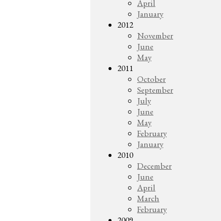
April
January
2012
November
June
May
2011
October
September
July
June
May
February
January
2010
December
June
April
March
February
2009