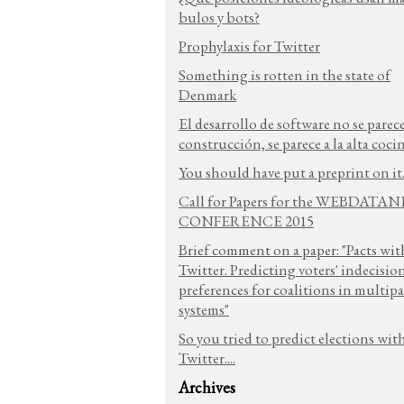
bulos y bots?
Prophylaxis for Twitter
Something is rotten in the state of
Denmark
El desarrollo de software no se parece
construcción, se parece a la alta coci
You should have put a preprint on it.
Call for Papers for the WEBDATA
CONFERENCE 2015
Brief comment on a paper: "Pacts wit
Twitter. Predicting voters' indecisio
preferences for coalitions in multipa
systems"
So you tried to predict elections wit
Twitter....
Archives