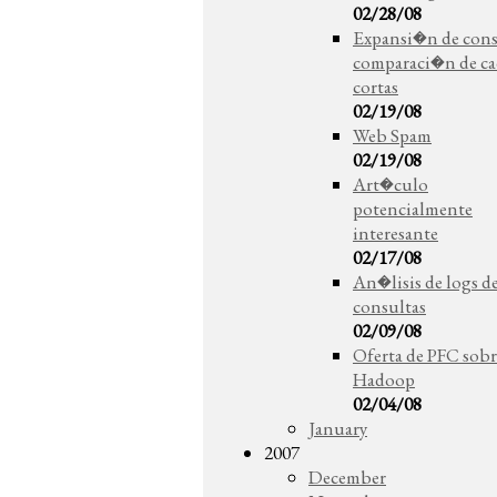
02/28/08
Expansi�n de cons
comparaci�n de ca
cortas
02/19/08
Web Spam
02/19/08
Art�culo
potencialmente
interesante
02/17/08
An�lisis de logs d
consultas
02/09/08
Oferta de PFC sobr
Hadoop
02/04/08
January
2007
December