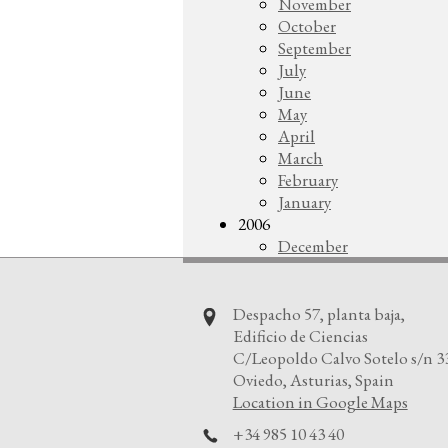
November
October
September
July
June
May
April
March
February
January
2006
December
Despacho 57, planta baja,
Edificio de Ciencias
C/Leopoldo Calvo Sotelo s/n 3
Oviedo, Asturias, Spain
Location in Google Maps
+34 985 10 43 40